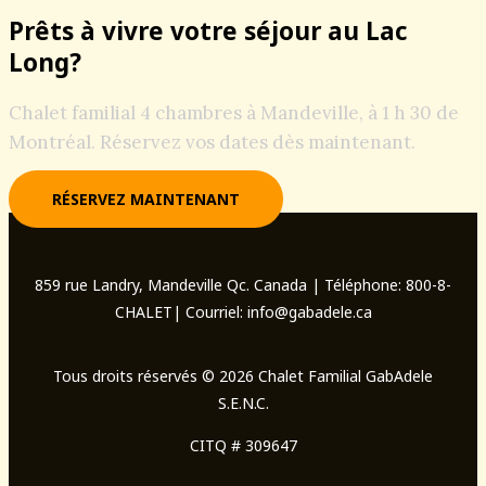
Prêts à vivre votre séjour au Lac
Long?
Chalet familial 4 chambres à Mandeville, à 1 h 30 de
Montréal. Réservez vos dates dès maintenant.
RÉSERVEZ MAINTENANT
859 rue Landry, Mandeville Qc. Canada | Téléphone: 800-8-
CHALET| Courriel: info@gabadele.ca
Tous droits réservés © 2026 Chalet Familial GabAdele
S.E.N.C.
CITQ # 309647