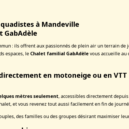
quadistes à Mandeville
et GabAdèle
mmun : ils offrent aux passionnés de plein air un terrain de
ds espaces, le
Chalet familial GabAdèle
vous accueille au
 directement en motoneige ou en VTT
uelques mètres seulement
, accessibles directement depuis
et, et vous revenez tout aussi facilement en fin de journé
 couples, des familles ou des groupes désirant maximiser leu