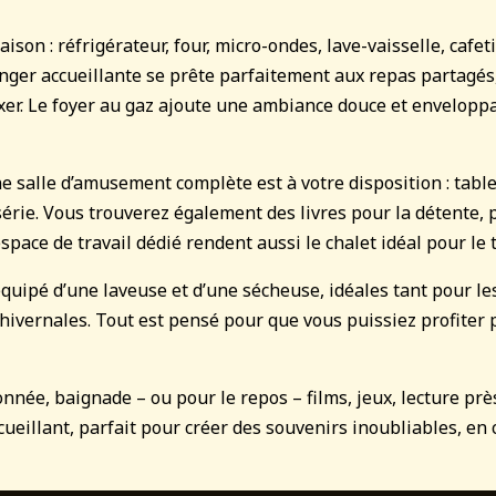
on : réfrigérateur, four, micro-ondes, lave-vaisselle, cafeti
nger accueillante se prête parfaitement aux repas partagés,
xer. Le foyer au gaz ajoute une ambiance douce et enveloppa
 salle d’amusement complète est à votre disposition : table 
série. Vous trouverez également des livres pour la détente, 
pace de travail dédié rendent aussi le chalet idéal pour le t
 équipé d’une laveuse et d’une sécheuse, idéales tant pour l
és hivernales. Tout est pensé pour que vous puissiez profiter
née, baignade – ou pour le repos – films, jeux, lecture près
ccueillant, parfait pour créer des souvenirs inoubliables, en