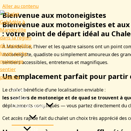
Aller au contenu
Bienvenue aux motoneigistes
Bienvenue aux motoneigistes et aux 
: votre point de départ idéal au Chal
À Mandeville, l’hiver et les quatre saisons ont un point co
motoneigiste, quadiste ou simplement amoureux des gran
sentiers accessibles, entretenus et magnifiques.
Un emplacement parfait pour partir
Le chalet bénéficie d’une localisation enviable :
Accueil
les sentiers de motoneige et de quad se trouvent à q
Blogue
déplacements compliqués — vous partez directement du chal
Choix de saison
Cet accès rapide fait du chalet un choix très apprécié des
Été