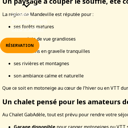
Un paysage à couper le souffle, été
Hiver
Le chalet
La région de Mandeville est réputée pour :
Activites-attraits
ses forêts matures
CITQ # 309647
ses points de vue grandioses
RÉSERVATION
ses chemins en gravelle tranquilles
ses rivières et montagnes
son ambiance calme et naturelle
Que ce soit en motoneige au cœur de l’hiver ou en VTT dura
Un chalet pensé pour les amateurs de
Au Chalet GabAdèle, tout est prévu pour rendre votre séjou
Garage disponible
pour ranger motoneiges ou VTT s