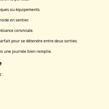
rques ou équipements.
oide en sentier.
biance conviviale.
parfait pour se détendre entre deux sorties.
ès une journée bien remplie.
e
 :